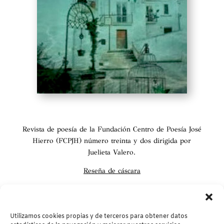
Revista de poesía de la Fundación Centro de Poesía José
Hierro (FCPJH) número treinta y dos dirigida por
Juelieta Valero.
Reseña de cáscara
De la lentitud, lo carnoso
por Geraldine Gutiérrez -
Wienken
Utilizamos cookies propias y de terceros para obtener datos
La revista solo es posible adquirirla bajo suscripción.