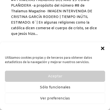
#4 PRIMERAS PALABRAS DEL AÑO 23 COMO
PLAÑIDERA -a propósito del número #8 de
Thalamus Magazine- IMAGEN INTERVENIDA DE
CRISTINA GARCÍA RODERO | TIEMPO INÚTIL
ESTIMADO: 6´ | En algunas religiones como la
católica dicen comerse el cuerpo de cristo, se dice
que jesús hizo...
Buscar
Utilizamos cookies propias y de terceros para obtener datos
estadísticos de la navegación y mejorar nuestros servicios.
Aceptar
© María Beleña 2022 - 2026 |
Diseño por
BH Freelance
Sólo funcionales
Ver preferencias